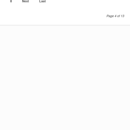
8
Next
Last
Page 4 of 13