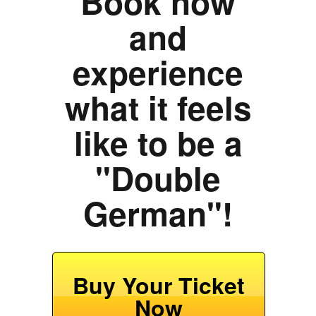
Book now
and
experience
what it feels
like to be a
"Double
German"!
Buy Your Ticket
Now